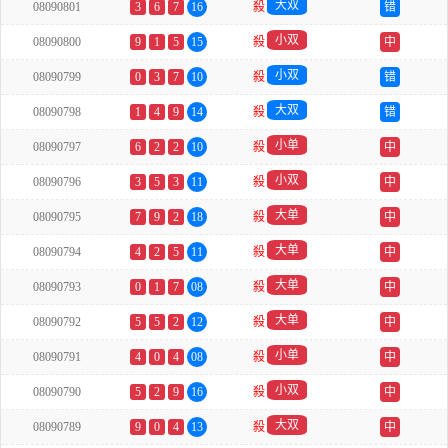
大双
08090801
3
6
7
16
殺
错
小双
08090800
9
1
5
15
殺
中
小双
08090799
0
3
7
10
殺
错
大双
08090798
1
4
9
14
殺
错
小单
08090797
6
2
2
10
殺
中
小双
08090796
3
5
3
11
殺
中
大单
08090795
7
9
2
18
殺
中
大单
08090794
4
2
5
11
殺
中
大单
08090793
0
1
7
08
殺
中
大单
08090792
5
5
2
12
殺
中
小单
08090791
4
0
4
08
殺
中
小双
08090790
5
2
9
16
殺
中
大双
08090789
9
0
4
13
殺
中