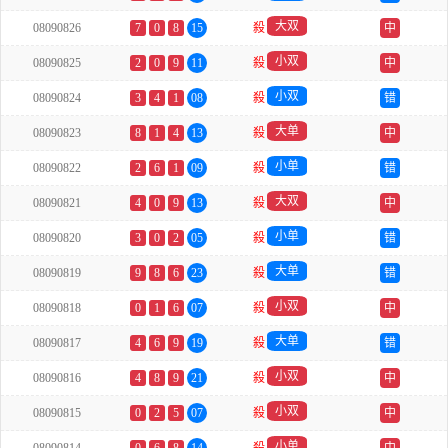
大双
08090826
7
0
8
15
殺
中
小双
08090825
2
0
9
11
殺
中
小双
08090824
3
4
1
08
殺
错
大单
08090823
8
1
4
13
殺
中
小单
08090822
2
6
1
09
殺
错
大双
08090821
4
0
9
13
殺
中
小单
08090820
3
0
2
05
殺
错
大单
08090819
9
8
6
23
殺
错
小双
08090818
0
1
6
07
殺
中
大单
08090817
4
6
9
19
殺
错
小双
08090816
4
8
9
21
殺
中
小双
08090815
0
2
5
07
殺
中
小单