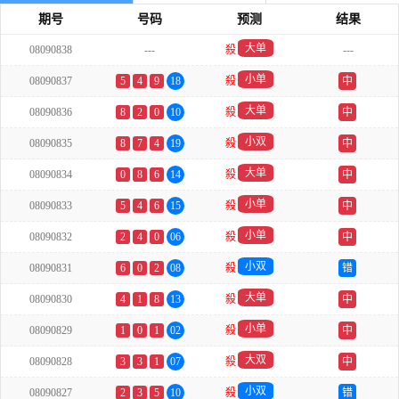
期号
号码
预测
结果
大单
08090838
---
殺
---
小单
08090837
5
4
9
18
殺
中
大单
08090836
8
2
0
10
殺
中
小双
08090835
8
7
4
19
殺
中
大单
08090834
0
8
6
14
殺
中
小单
08090833
5
4
6
15
殺
中
小单
08090832
2
4
0
06
殺
中
小双
08090831
6
0
2
08
殺
错
大单
08090830
4
1
8
13
殺
中
小单
08090829
1
0
1
02
殺
中
大双
08090828
3
3
1
07
殺
中
小双
08090827
2
3
5
10
殺
错