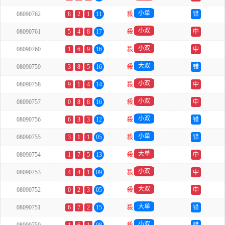
小单
08090762
8
2
1
11
殺
错
小双
08090761
5
4
8
17
殺
中
小双
08090760
1
6
9
16
殺
中
大双
08090759
3
8
5
16
殺
错
小双
08090758
9
1
4
14
殺
中
小双
08090757
0
8
8
16
殺
中
小双
08090756
6
3
3
12
殺
错
小单
08090755
3
1
1
05
殺
错
大单
08090754
1
7
5
13
殺
中
小双
08090753
4
4
1
09
殺
中
大双
08090752
0
2
3
05
殺
中
大单
08090751
6
7
2
15
殺
错
小双