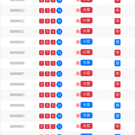
08090814
0
6
8
14
殺
中
大单
08090813
4
3
3
10
殺
中
小单
08090812
7
9
0
16
殺
中
大单
08090811
1
9
4
14
殺
中
小双
08090810
4
0
2
06
殺
错
小单
08090809
0
7
8
15
殺
中
大单
08090808
7
3
5
15
殺
错
小双
08090807
7
5
1
13
殺
中
大单
08090806
4
1
9
14
殺
中
小双
08090805
9
2
0
11
殺
中
大单
08090804
8
9
6
23
殺
错
大单
08090803
7
6
6
19
殺
错
大双
08090802
8
2
1
11
殺
中