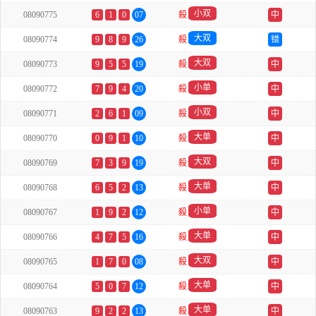
小双
08090775
6
1
0
07
殺
中
大双
08090774
9
8
9
26
殺
错
大双
08090773
9
5
5
19
殺
中
小单
08090772
7
9
4
20
殺
中
小双
08090771
2
6
1
09
殺
中
大单
08090770
0
9
1
10
殺
中
大双
08090769
7
3
9
19
殺
中
大单
08090768
6
5
2
13
殺
中
小单
08090767
1
9
2
12
殺
中
大单
08090766
4
7
5
16
殺
中
大双
08090765
1
7
0
08
殺
中
大单
08090764
5
0
7
12
殺
中
大单
08090763
9
2
2
13
殺
中