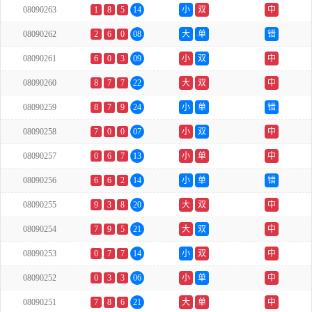
08090263
1
8
5
14
小
双
中
08090262
2
6
0
08
大
单
错
08090261
6
0
3
09
小
双
中
08090260
8
7
7
22
大
双
中
08090259
8
7
9
24
小
单
错
08090258
7
0
0
07
小
双
中
08090257
0
6
7
13
小
单
中
08090256
6
6
2
14
小
单
错
08090255
9
3
8
20
大
双
中
08090254
7
9
5
21
大
双
中
08090253
0
7
7
14
小
双
中
08090252
0
3
3
06
小
单
中
08090251
7
8
6
21
大
单
中