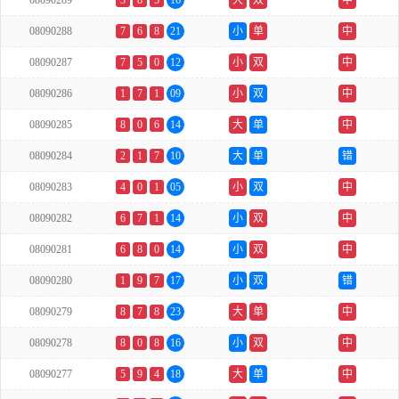
08090289
3
8
5
16
大
双
中
08090288
7
6
8
21
小
单
中
08090287
7
5
0
12
小
双
中
08090286
1
7
1
09
小
双
中
08090285
8
0
6
14
大
单
中
08090284
2
1
7
10
大
单
错
08090283
4
0
1
05
小
双
中
08090282
6
7
1
14
小
双
中
08090281
6
8
0
14
小
双
中
08090280
1
9
7
17
小
双
错
08090279
8
7
8
23
大
单
中
08090278
8
0
8
16
小
双
中
08090277
5
9
4
18
大
单
中