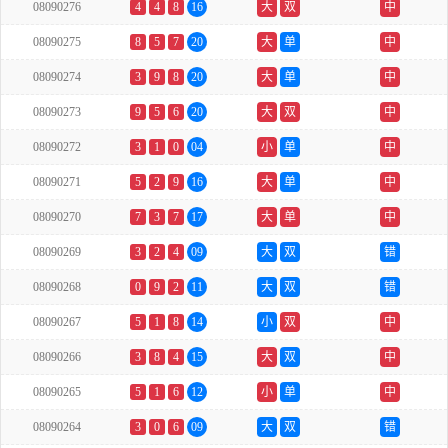
08090276
4
4
8
16
大
双
中
08090275
8
5
7
20
大
单
中
08090274
3
9
8
20
大
单
中
08090273
9
5
6
20
大
双
中
08090272
3
1
0
04
小
单
中
08090271
5
2
9
16
大
单
中
08090270
7
3
7
17
大
单
中
08090269
3
2
4
09
大
双
错
08090268
0
9
2
11
大
双
错
08090267
5
1
8
14
小
双
中
08090266
3
8
4
15
大
双
中
08090265
5
1
6
12
小
单
中
08090264
3
0
6
09
大
双
错