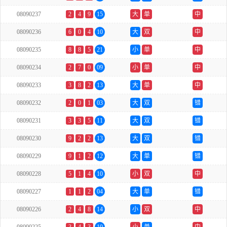
08090237
2
4
9
15
大
单
中
08090236
6
0
4
10
大
双
中
08090235
8
8
5
21
小
单
中
08090234
2
7
0
09
小
单
中
08090233
3
8
2
13
大
单
中
08090232
2
0
1
03
大
双
错
08090231
3
3
5
11
大
双
错
08090230
9
2
2
13
大
双
错
08090229
9
1
2
12
大
单
错
08090228
5
1
4
10
小
双
中
08090227
1
1
2
04
大
单
错
08090226
2
4
8
14
小
双
中