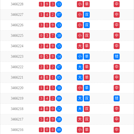
3466228
1
9
3
13
小
单
中
3466227
1
4
2
07
小
双
中
3466226
3
1
9
13
小
双
中
3466225
0
3
7
10
小
双
中
3466224
2
4
9
15
大
单
中
3466223
0
5
9
14
小
单
错
3466222
2
3
2
07
大
单
中
3466221
4
0
1
05
大
单
中
3466220
1
4
5
10
小
单
中
3466219
3
4
2
09
大
双
错
3466218
4
8
0
12
大
双
中
3466217
5
4
9
18
大
双
中
3466216
1
0
8
09
小
单
中