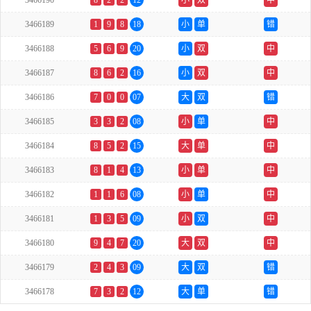
3466190
8
2
2
12
小
双
中
3466189
1
9
8
18
小
单
错
3466188
5
6
9
20
小
双
中
3466187
8
6
2
16
小
双
中
3466186
7
0
0
07
大
双
错
3466185
3
3
2
08
小
单
中
3466184
8
5
2
15
大
单
中
3466183
8
1
4
13
小
单
中
3466182
1
1
6
08
小
单
中
3466181
1
3
5
09
小
双
中
3466180
9
4
7
20
大
双
中
3466179
2
4
3
09
大
双
错
3466178
7
3
2
12
大
单
错