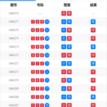
期号
号码
预测
结果
3466278
---
大
单
---
3466277
7
4
8
19
小
双
错
3466276
4
2
6
12
大
双
中
3466275
2
6
2
10
大
双
中
3466274
5
8
0
13
大
双
错
3466273
9
4
0
13
小
单
中
3466272
7
7
1
15
小
双
错
3466271
0
4
7
11
小
单
中
3466270
6
6
3
15
大
双
中
3466269
3
7
7
17
小
单
中
3466268
2
7
8
17
小
双
错
3466267
1
5
2
08
小
双
中