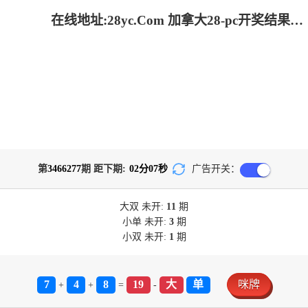
在线地址:28yc.Com 加拿大28-pc开奖结果预测加拿大|加拿大28预测开奖官网咪牌|飞飞28加拿大在线预测
第
3466277
期 距下期:
02
分
07
秒
广告开关：
大双
未开:
11
期
小单
未开:
3
期
小双
未开:
1
期
7
4
8
19
大
单
咪牌
+
+
=
-