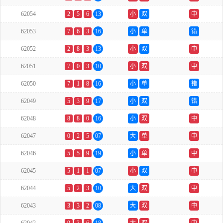
62054
2
5
6
13
小
双
中
62053
7
6
3
16
小
单
错
62052
2
8
3
13
小
双
中
62051
7
0
3
10
小
双
中
62050
7
1
8
16
小
单
错
62049
5
3
9
17
小
双
错
62048
8
8
0
16
小
双
中
62047
0
2
5
07
大
单
中
62046
5
5
9
19
小
单
中
62045
5
1
1
07
小
双
中
62044
5
2
3
10
大
双
中
62043
3
3
2
08
大
双
中