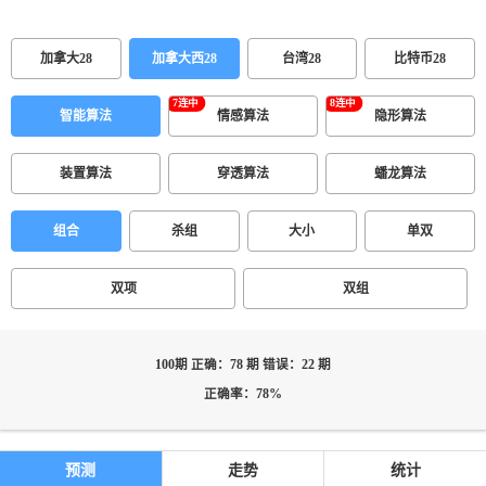
加拿大28
加拿大西28
台湾28
比特币28
智能算法
情感算法
隐形算法
装置算法
穿透算法
蟠龙算法
组合
杀组
大小
单双
双项
双组
100期 正确：78 期 错误：22 期
正确率：78%
预测
走势
统计