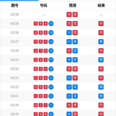
期号
号码
预测
结果
62130
---
大
双
---
62129
3
9
4
16
大
双
中
62128
0
9
9
18
小
双
中
62127
3
8
3
14
小
单
错
62126
3
7
9
19
大
双
中
62125
5
0
2
07
大
双
错
62124
8
9
2
19
大
单
中
62123
2
9
4
15
小
单
中
62122
0
9
6
15
小
双
错
62121
1
9
5
15
小
双
错
62120
9
1
7
17
大
单
中
62119
2
4
6
12
大
双
中