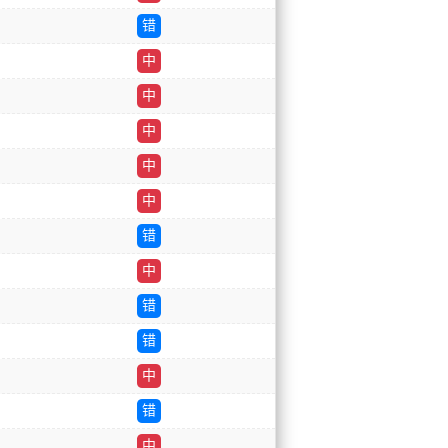
错
中
中
中
中
中
错
中
错
错
中
错
中