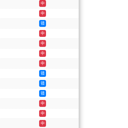
中
中
错
中
中
中
中
错
错
错
中
中
中