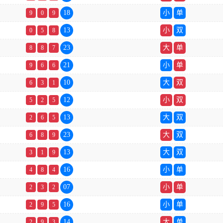
18
小
单
9
0
9
13
小
双
0
5
8
23
大
单
8
8
7
21
小
单
9
6
6
10
大
双
6
3
1
12
小
双
5
2
5
13
大
双
2
6
5
23
大
双
6
8
9
13
大
双
3
1
9
16
小
单
4
8
4
07
小
单
2
3
2
16
小
单
2
9
5
14
大
单
2
9
3