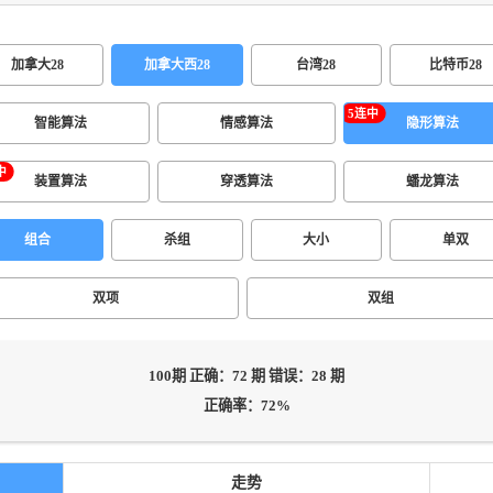
加拿大28
加拿大西28
台湾28
比特币28
智能算法
情感算法
隐形算法
装置算法
穿透算法
蟠龙算法
组合
杀组
大小
单双
双项
双组
100期 正确：72 期 错误：28 期
正确率：72%
走势