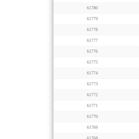
61780
61779
61778
61777
61776
61775
61774
61773
61772
61771
61770
61769
61768