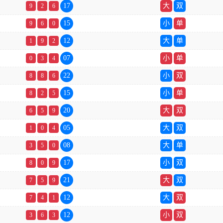
17
大
双
9
2
6
15
小
单
9
6
0
12
大
单
1
9
2
07
小
单
0
3
4
22
小
双
8
8
6
15
小
单
8
2
5
20
大
双
6
5
9
05
大
双
1
0
4
08
大
单
3
5
0
17
小
双
8
0
9
21
大
双
7
5
9
12
大
双
7
4
1
12
小
双
3
6
3