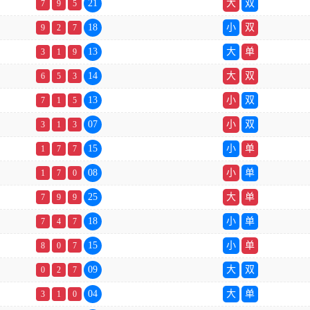
21
大
双
7
9
5
18
小
双
9
2
7
13
大
单
3
1
9
14
大
双
6
5
3
13
小
双
7
1
5
07
小
双
3
1
3
15
小
单
1
7
7
08
小
单
1
7
0
25
大
单
7
9
9
18
小
单
7
4
7
15
小
单
8
0
7
09
大
双
0
2
7
04
大
单
3
1
0