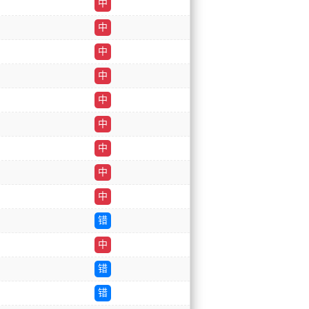
中
中
中
中
中
中
中
中
中
错
中
错
错