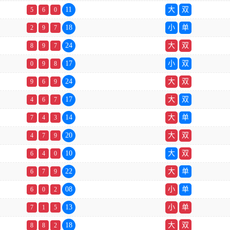
11
大
双
5
6
0
18
小
单
2
9
7
24
大
双
8
9
7
17
小
双
0
9
8
24
大
双
9
6
9
17
大
双
4
6
7
14
大
单
7
4
3
20
大
双
4
7
9
10
大
双
6
4
0
22
大
单
6
7
9
08
小
单
6
0
2
13
小
单
7
1
5
18
大
双
8
8
2