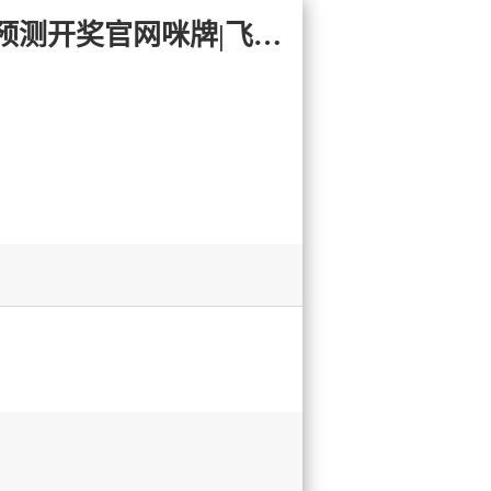
在线地址:28yc.Com 加拿大28-pc开奖结果预测加拿大|加拿大28预测开奖官网咪牌|飞飞28加拿大在线预测