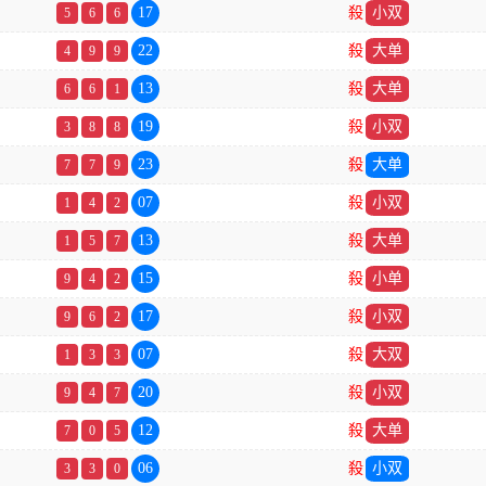
17
殺
小双
5
6
6
22
殺
大单
4
9
9
13
殺
大单
6
6
1
19
殺
小双
3
8
8
23
殺
大单
7
7
9
07
殺
小双
1
4
2
13
殺
大单
1
5
7
15
殺
小单
9
4
2
17
殺
小双
9
6
2
07
殺
大双
1
3
3
20
殺
小双
9
4
7
12
殺
大单
7
0
5
06
殺
小双
3
3
0