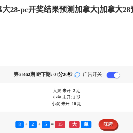
第
61462
期 距下期:
01
分
20
秒
广告开关：
大双
未开:
2
期
小单
未开:
1
期
小双
未开:
10
期
8
+
2
+
5
=
15
-
大
单
咪牌