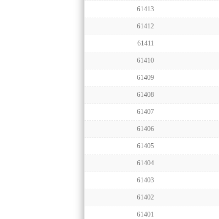
61413
61412
61411
61410
61409
61408
61407
61406
61405
61404
61403
61402
61401