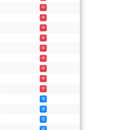
中
中
中
中
中
中
中
中
中
错
错
错
错