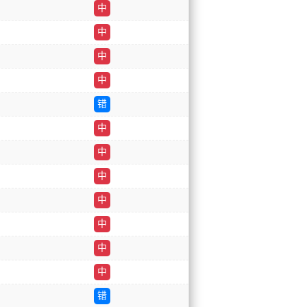
中
中
中
中
错
中
中
中
中
中
中
中
错