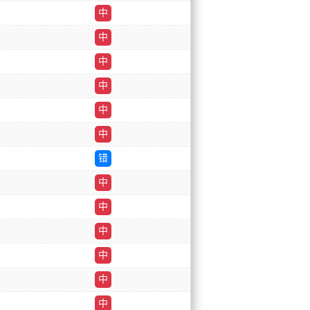
中
中
中
中
中
中
错
中
中
中
中
中
中