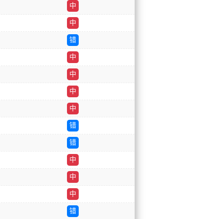
中
中
错
中
中
中
中
错
错
中
中
中
错