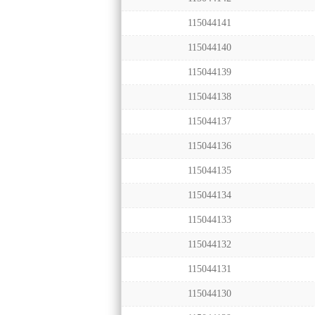
115044141
115044140
115044139
115044138
115044137
115044136
115044135
115044134
115044133
115044132
115044131
115044130