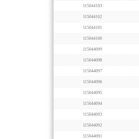
115044103
115044102
115044101
115044100
115044099
115044098
115044097
115044096
115044095
115044094
115044093
115044092
115044091