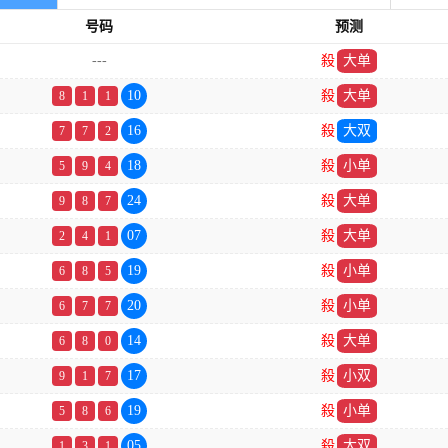
号码
预测
---
殺
大单
10
殺
大单
8
1
1
16
殺
大双
7
7
2
18
殺
小单
5
9
4
24
殺
大单
9
8
7
07
殺
大单
2
4
1
19
殺
小单
6
8
5
20
殺
小单
6
7
7
14
殺
大单
6
8
0
17
殺
小双
9
1
7
19
殺
小单
5
8
6
05
殺
大双
1
3
1