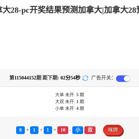
第
115044152
期 距下期:
02
分
54
秒
广告开关：
大单
未开:
5
期
大双
未开:
1
期
小单
未开:
4
期
8
+
1
+
1
=
10
-
小
双
咪牌