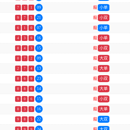
09
殺
小单
7
1
1
21
殺
小双
9
7
5
07
殺
小单
6
1
0
16
殺
小单
4
3
9
15
殺
小双
8
4
3
09
殺
大双
0
7
2
13
殺
大单
2
7
4
23
殺
小双
8
6
9
14
殺
大单
0
8
6
15
殺
小双
9
0
6
16
殺
大单
8
3
5
22
殺
大双
9
8
5
24
殺
大双
6
9
9