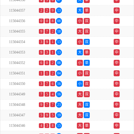
115044358
4
3
0
07
大
单
中
115044357
2
2
9
13
大
单
中
115044356
0
0
8
08
小
双
中
115044355
9
7
2
18
大
双
中
115044354
3
9
1
13
小
双
中
115044353
9
3
1
13
大
单
中
115044352
6
0
2
08
小
单
中
115044351
1
1
2
04
小
双
中
115044350
3
7
6
16
小
双
中
115044349
7
5
4
16
大
双
中
115044348
9
7
7
23
大
双
中
115044347
5
9
5
19
大
双
中
115044346
4
3
8
15
大
单
中