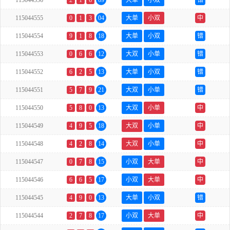
115044556
2
1
6
09
大单
小双
错
115044555
0
1
3
04
大单
小双
中
115044554
9
1
8
18
大单
小双
错
115044553
0
6
6
12
大双
小单
错
115044552
6
2
5
13
大单
小双
错
115044551
5
7
9
21
大双
小单
错
115044550
5
8
0
13
大双
小单
中
115044549
4
9
5
18
大双
小单
中
115044548
4
2
8
14
大双
小单
中
115044547
0
7
8
15
小双
大单
中
115044546
6
6
5
17
小双
大单
中
115044545
4
9
0
13
大单
小双
错
115044544
2
7
8
17
小双
大单
中