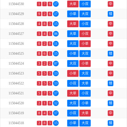
115044530
1
7
9
17
大单
小双
中
115044529
9
2
6
17
小单
大双
错
115044528
4
8
3
15
大单
小双
中
115044527
1
4
1
06
大单
小双
中
115044526
0
2
9
11
大双
小单
中
115044525
8
6
1
15
小单
大双
错
115044524
3
2
2
07
大双
小单
中
115044523
5
5
3
13
小单
大双
中
115044522
3
5
5
13
小双
大单
错
115044521
5
7
5
17
大单
小双
中
115044520
2
1
9
12
大双
小单
错
115044519
8
4
5
17
小双
大单
中
115044518
2
8
5
15
小单
大双
错