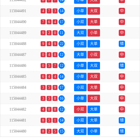
115044492
0
7
7
14
小单
大双
中
115044491
4
7
3
14
小单
大双
中
115044490
7
6
4
17
小双
大单
中
115044489
9
2
0
11
大双
小单
中
115044488
9
4
9
22
小双
大单
错
115044487
0
4
8
12
大单
小双
中
115044486
0
5
7
12
小单
大双
错
115044485
6
4
4
14
小单
大双
中
115044484
3
5
9
17
小双
大单
中
115044483
3
5
8
16
小单
大双
中
115044482
4
0
8
12
小双
大单
中
115044481
8
5
1
14
小双
大单
错
115044480
8
2
5
15
大双
小单
错