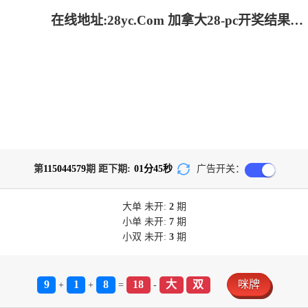
在线地址:28yc.Com 加拿大28-pc开奖结果预测加拿大|加拿大28预测开奖官网咪牌|飞飞28加拿大在线预测
第
115044579
期 距下期:
01
分
45
秒
广告开关：
大单
未开:
2
期
小单
未开:
7
期
小双
未开:
3
期
9
1
8
18
大
双
咪牌
+
+
=
-