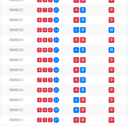
08090523
5
6
1
12
小
双
中
08090522
8
7
0
15
大
双
中
08090521
8
5
5
18
大
单
中
08090520
2
6
6
14
小
单
错
08090519
4
8
9
21
大
单
中
08090518
9
8
0
17
小
双
错
08090517
4
7
1
12
小
双
中
08090516
4
5
7
16
大
单
中
08090515
7
5
9
21
大
双
中
08090514
8
8
6
22
大
单
中
08090513
2
3
8
13
大
单
中
08090512
1
6
2
09
大
单
中
08090511
2
3
2
07
小
单
中