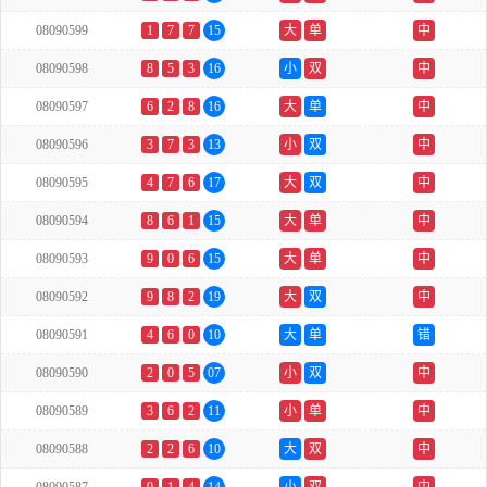
08090599
1
7
7
15
大
单
中
08090598
8
5
3
16
小
双
中
08090597
6
2
8
16
大
单
中
08090596
3
7
3
13
小
双
中
08090595
4
7
6
17
大
双
中
08090594
8
6
1
15
大
单
中
08090593
9
0
6
15
大
单
中
08090592
9
8
2
19
大
双
中
08090591
4
6
0
10
大
单
错
08090590
2
0
5
07
小
双
中
08090589
3
6
2
11
小
单
中
08090588
2
2
6
10
大
双
中