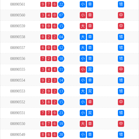
08090561
9
7
6
22
小
单
错
08090560
3
4
0
07
小
单
中
08090559
9
0
6
15
大
单
中
08090558
0
2
2
04
大
单
错
08090557
6
0
6
12
大
单
错
08090556
7
2
9
18
小
单
错
08090555
3
4
4
11
小
双
中
08090554
9
2
3
14
小
单
错
08090553
2
9
2
13
大
双
错
08090552
5
8
2
15
小
单
中
08090551
7
7
9
23
小
双
错
08090550
6
7
6
19
大
单
中
08090549
8
6
6
20
小
单
错