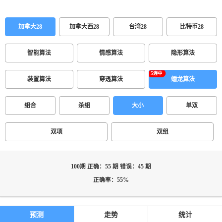
加拿大28
加拿大西28
台湾28
比特币28
智能算法
情感算法
隐形算法
装置算法
穿透算法
蟠龙算法
组合
杀组
大小
单双
双项
双组
100期 正确：55 期 错误：45 期
正确率：55%
预测
走势
统计