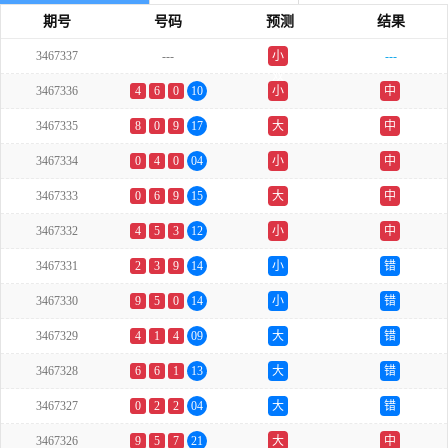
期号
号码
预测
结果
3467337
---
小
---
双
3467336
4
6
0
10
小
中
3467335
8
0
9
17
大
中
3467334
0
4
0
04
小
中
3467333
0
6
9
15
大
中
3467332
4
5
3
12
小
中
3467331
2
3
9
14
小
错
3467330
9
5
0
14
小
错
3467329
4
1
4
09
大
错
3467328
6
6
1
13
大
错
3467327
0
2
2
04
大
错
3467326
9
5
7
21
大
中