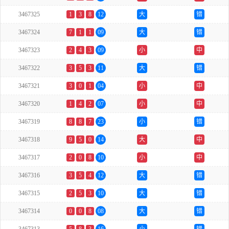
3467325
1
3
8
12
大
错
3467324
7
1
1
09
大
错
3467323
2
4
3
09
小
中
3467322
3
5
3
11
大
错
3467321
3
0
1
04
小
中
3467320
1
4
2
07
小
中
3467319
8
8
7
23
小
错
3467318
9
5
0
14
大
中
3467317
2
0
8
10
小
中
3467316
3
5
4
12
大
错
3467315
2
5
3
10
大
错
3467314
0
0
8
08
大
错