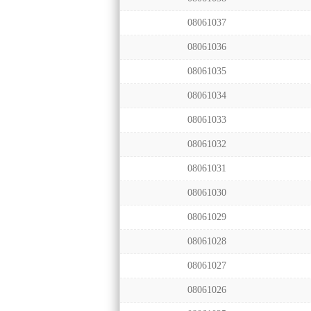
08061037
08061036
08061035
08061034
08061033
08061032
08061031
08061030
08061029
08061028
08061027
08061026