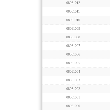
08061012
08061011
08061010
08061009
08061008
08061007
08061006
08061005
08061004
08061003
08061002
08061001
08061000