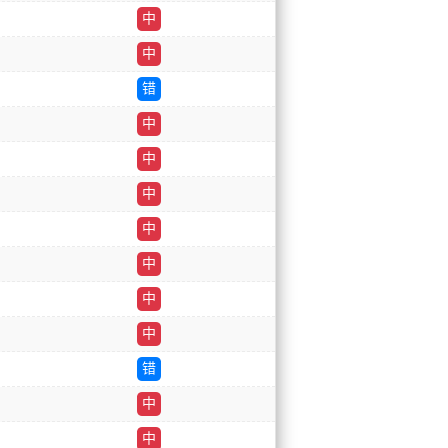
中
中
错
中
中
中
中
中
中
中
错
中
中