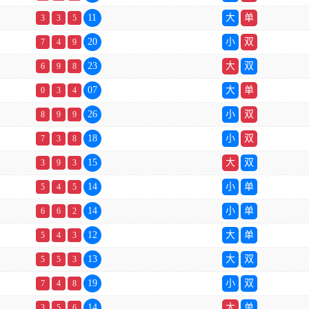
11
大
单
3
3
5
20
小
双
7
4
9
23
大
双
6
9
8
07
大
单
0
3
4
26
小
双
8
9
9
18
小
双
7
3
8
15
大
双
3
9
3
14
小
单
5
4
5
14
小
单
6
6
2
12
大
单
5
4
3
13
大
双
5
5
3
19
小
双
7
4
8
14
大
单
3
5
6