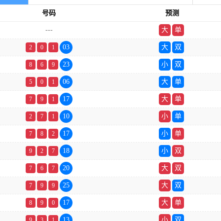
号码
预测
---
大
单
03
大
双
2
0
1
23
小
双
8
6
9
06
大
单
5
0
1
17
大
单
7
9
1
10
小
单
2
7
1
17
小
单
7
8
2
18
小
双
9
2
7
20
大
双
7
6
7
25
大
双
7
9
9
17
大
单
8
9
0
13
小
双
9
3
1