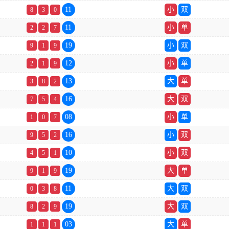
11
小
双
8
3
0
11
小
单
2
2
7
19
小
双
9
1
9
12
小
单
2
1
9
13
大
单
3
8
2
16
大
双
7
5
4
08
小
单
1
0
7
16
小
双
9
5
2
10
小
双
4
5
1
19
大
单
9
1
9
11
大
双
0
3
8
19
大
双
8
2
9
03
大
单
1
1
1