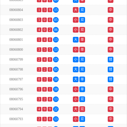
08060805
1
0
2
03
大
单
中
08060804
1
5
9
15
大
双
中
08060803
5
0
0
05
小
双
中
08060802
4
0
2
06
小
双
中
08060801
1
4
8
13
大
单
中
08060800
3
5
5
13
小
单
中
08060799
2
4
9
15
小
双
错
08060798
3
2
0
05
大
双
错
08060797
0
3
7
10
大
单
错
08060796
1
8
1
10
小
单
中
08060795
3
2
8
13
小
双
中
08060794
4
9
9
22
大
双
中
08060793
2
3
8
13
小
双
中