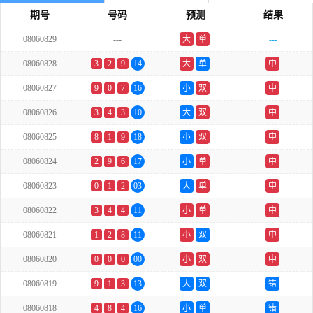
期号
号码
预测
结果
08060829
---
大
单
---
08060828
3
2
9
14
大
单
中
08060827
9
0
7
16
小
双
中
08060826
3
4
3
10
大
双
中
08060825
8
1
9
18
小
双
中
08060824
2
9
6
17
小
单
中
08060823
0
1
2
03
大
单
中
08060822
3
4
4
11
小
单
中
08060821
1
2
8
11
小
双
中
08060820
0
0
0
00
小
双
中
08060819
9
1
3
13
大
双
错
08060818
4
8
4
16
小
单
错