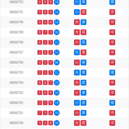
08060792
0
9
9
18
小
单
错
08060791
5
9
0
14
小
双
中
08060790
9
5
0
14
大
单
中
08060789
8
7
3
18
大
双
中
08060788
6
2
5
13
小
双
中
08060787
2
6
5
13
大
单
中
08060786
4
1
1
06
小
单
中
08060785
2
5
5
12
大
单
错
08060784
8
8
7
23
大
双
中
08060783
1
0
9
10
小
单
中
08060782
3
7
9
19
小
双
错
08060781
7
3
0
10
小
单
中
08060780
5
3
8
16
大
双
中