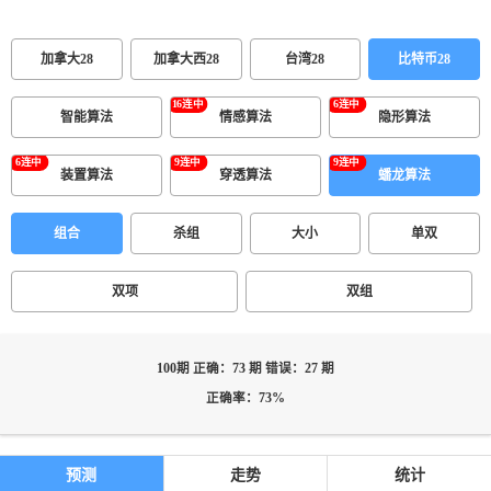
加拿大28
加拿大西28
台湾28
比特币28
智能算法
情感算法
隐形算法
装置算法
穿透算法
蟠龙算法
组合
杀组
大小
单双
双项
双组
100期 正确：73 期 错误：27 期
正确率：73%
预测
走势
统计