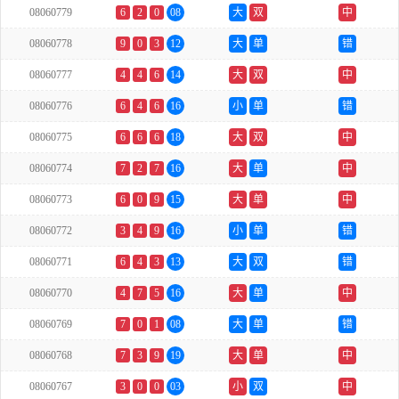
08060779
6
2
0
08
大
双
中
08060778
9
0
3
12
大
单
错
08060777
4
4
6
14
大
双
中
08060776
6
4
6
16
小
单
错
08060775
6
6
6
18
大
双
中
08060774
7
2
7
16
大
单
中
08060773
6
0
9
15
大
单
中
08060772
3
4
9
16
小
单
错
08060771
6
4
3
13
大
双
错
08060770
4
7
5
16
大
单
中
08060769
7
0
1
08
大
单
错
08060768
7
3
9
19
大
单
中
08060767
3
0
0
03
小
双
中