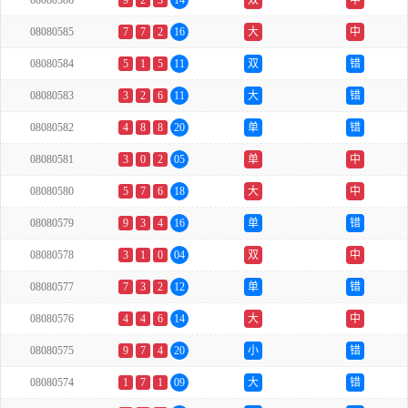
08080586
9
2
3
14
双
中
08080585
7
7
2
16
大
中
08080584
5
1
5
11
双
错
08080583
3
2
6
11
大
错
08080582
4
8
8
20
单
错
08080581
3
0
2
05
单
中
08080580
5
7
6
18
大
中
08080579
9
3
4
16
单
错
08080578
3
1
0
04
双
中
08080577
7
3
2
12
单
错
08080576
4
4
6
14
大
中
08080575
9
7
4
20
小
错
08080574
1
7
1
09
大
错