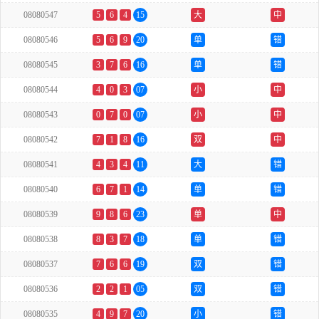
08080547
5
6
4
15
大
中
08080546
5
6
9
20
单
错
08080545
3
7
6
16
单
错
08080544
4
0
3
07
小
中
08080543
0
7
0
07
小
中
08080542
7
1
8
16
双
中
08080541
4
3
4
11
大
错
08080540
6
7
1
14
单
错
08080539
9
8
6
23
单
中
08080538
8
3
7
18
单
错
08080537
7
6
6
19
双
错
08080536
2
2
1
05
双
错
08080535
4
9
7
20
小
错