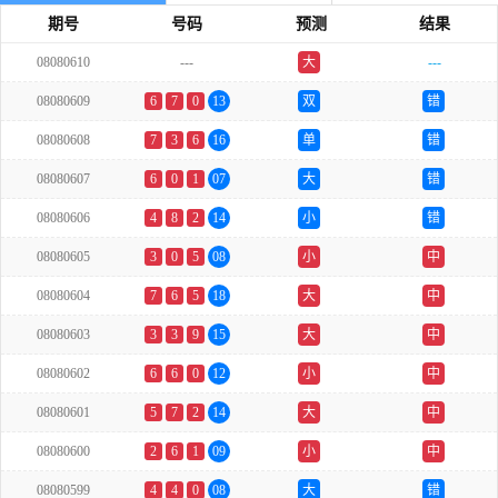
期号
号码
预测
结果
08080610
---
大
---
08080609
6
7
0
13
双
错
08080608
7
3
6
16
单
错
08080607
6
0
1
07
大
错
08080606
4
8
2
14
小
错
08080605
3
0
5
08
小
中
08080604
7
6
5
18
大
中
08080603
3
3
9
15
大
中
08080602
6
6
0
12
小
中
08080601
5
7
2
14
大
中
08080600
2
6
1
09
小
中
08080599
4
4
0
08
大
错