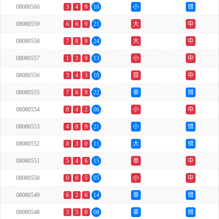
08080560
3
4
9
16
小
错
08080559
6
6
9
21
大
中
08080558
7
8
9
24
大
中
08080557
1
3
9
13
小
中
08080556
3
4
3
10
双
中
08080555
7
6
9
22
单
错
08080554
0
4
2
06
小
中
08080553
4
8
9
21
小
错
08080552
8
3
0
11
大
错
08080551
5
4
6
15
单
中
08080550
0
0
5
05
小
中
08080549
6
2
6
14
单
错
08080548
3
5
0
08
单
错