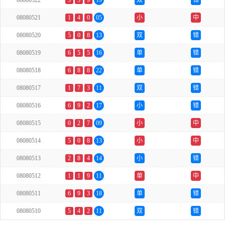
08080522
5
5
9
19
双
错
08080521
1
4
0
05
小
中
08080520
5
0
8
13
双
错
08080519
6
5
5
16
单
错
08080518
6
8
8
22
单
错
08080517
1
7
3
11
双
错
08080516
6
9
2
17
小
错
08080515
0
2
7
09
小
中
08080514
5
0
8
13
小
中
08080513
2
8
4
14
小
错
08080512
1
1
9
11
单
中
08080511
6
9
3
18
单
错
08080510
5
4
2
11
双
错