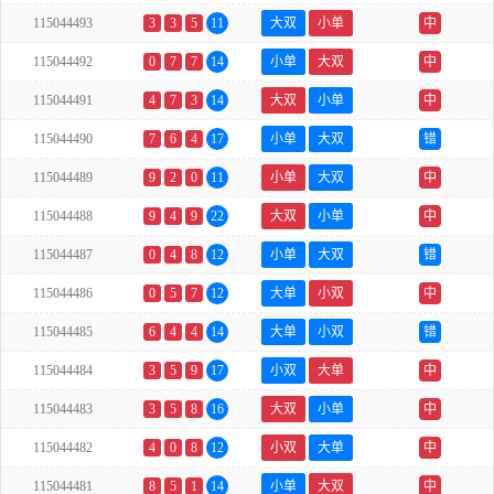
115044493
3
3
5
11
大双
小单
中
115044492
0
7
7
14
小单
大双
中
115044491
4
7
3
14
大双
小单
中
115044490
7
6
4
17
小单
大双
错
115044489
9
2
0
11
小单
大双
中
115044488
9
4
9
22
大双
小单
中
115044487
0
4
8
12
小单
大双
错
115044486
0
5
7
12
大单
小双
中
115044485
6
4
4
14
大单
小双
错
115044484
3
5
9
17
小双
大单
中
115044483
3
5
8
16
大双
小单
中
115044482
4
0
8
12
小双
大单
中
115044481
8
5
1
14
小单
大双
中