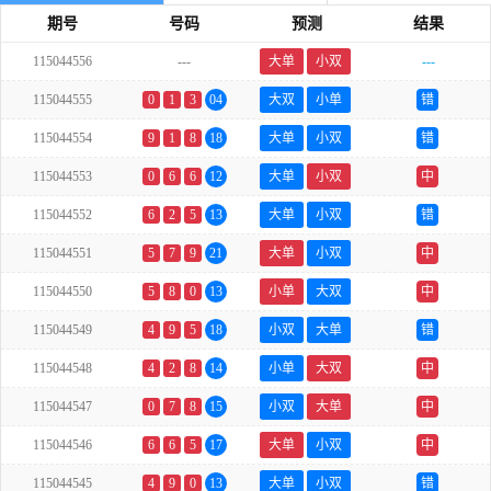
期号
号码
预测
结果
115044556
---
大单
小双
---
115044555
0
1
3
04
大双
小单
错
115044554
9
1
8
18
大单
小双
错
115044553
0
6
6
12
大单
小双
中
115044552
6
2
5
13
大单
小双
错
115044551
5
7
9
21
大单
小双
中
115044550
5
8
0
13
小单
大双
中
115044549
4
9
5
18
小双
大单
错
115044548
4
2
8
14
小单
大双
中
115044547
0
7
8
15
小双
大单
中
115044546
6
6
5
17
大单
小双
中
115044545
4
9
0
13
大单
小双
错